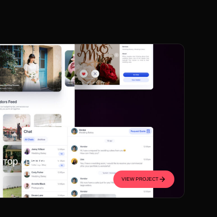
атор свадеб в
VIEW PROJECT