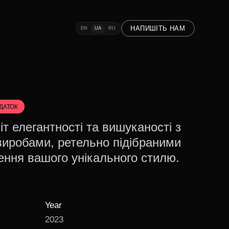
НАПИШІТЬ НАМ
EN
UA
RU
ДАТОК
іт елегантності та вишуканості з
виробами, ретельно підібраними
ення вашого унікального стилю.
Year
2023