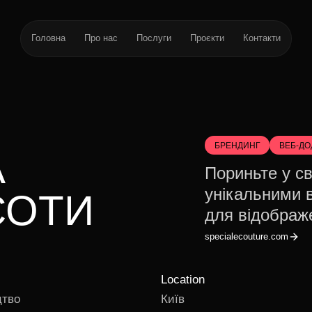
Головна
Про нас
Послуги
Проєкти
Контакти
БРЕНДИНГ
ВЕБ-ДО
А
Пориньте у св
унікальними 
СОТИ
для відображ
specialecouture.com
Location
цтво
Київ