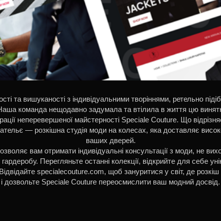
ості та вишуканості з індивідуальними творіннями, ретельно під
 Наша команда нещодавно задумала та втілила в життя цю винят
ції неперевершеної майстерності Speciale Couture. Що відрізняє
 ательє — розкішна студія моди на колесах, яка доставляє висок
ваших дверей.
озволяє вам отримати індивідуальні консультації з моди, не ви
гардеробу. Перегляньте останні колекції, відкрийте для себе уні
ідвідайте specialecouture.com, щоб зануритися у світ, де розкіш 
і дозвольте Speciale Couture переосмислити ваш модний досвід.