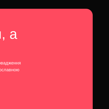
, а
ровадження
нославною