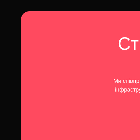
Ст
Ми співпр
інфрастр