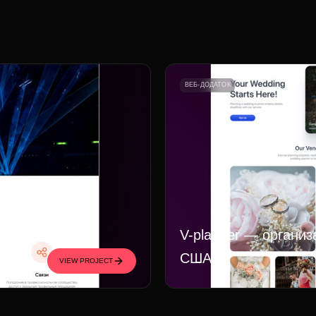
ВЕБ-ДОДАТОК
V-planner — организ
США
VIEW PROJECT