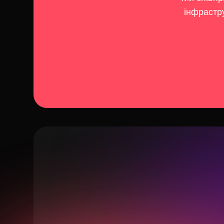
інфрастр