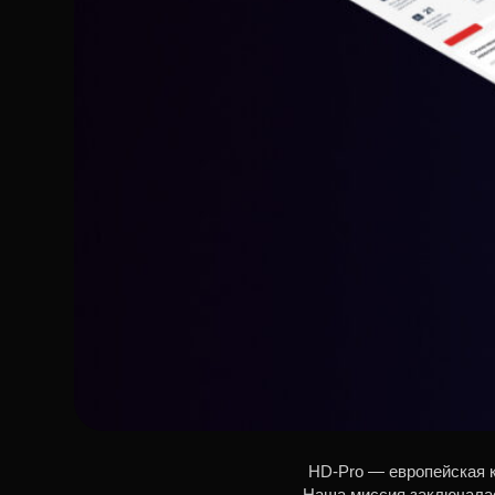
HD-Pro — европейская 
Наша миссия заключалас