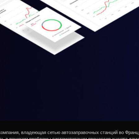
компания, владеющая сетью автозаправочных станций во Франци
ь в решении проблемы систематизации процессов и учета данн