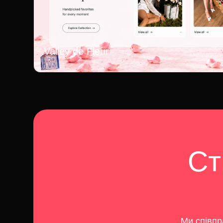
Valley de Fleur
Ст
Ми співпр