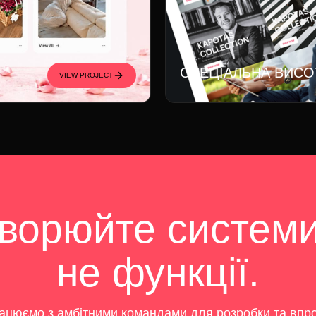
СПЕЦІАЛЬНА ВИСО
VIEW PROJECT
ворюйте системи
не функції.
ацюємо з амбітними командами для розробки та вп