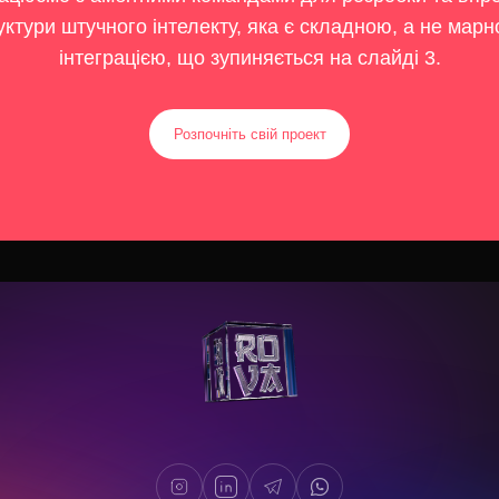
уктури штучного інтелекту, яка є складною, а не мар
інтеграцією, що зупиняється на слайді 3.
Розпочніть свій проект